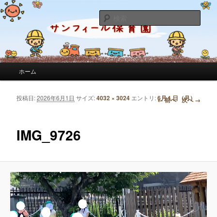
サンフィール保育園のせんせいのブログです。園の日常を綴っています。
検
索
サンフィール保育園のブログ
メインメニュー
ホーム
メインコンテンツへ移動
サブコンテンツへ移動
投稿日:
2026年6月1日
サイズ:
4032 × 3024
エントリ:
6月１日（月）
画像ナビゲーション
← 前へ
次へ →
IMG_9726