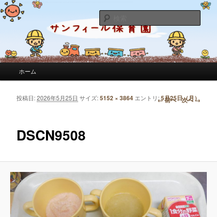
サンフィール保育園のせんせいのブログです。園の日常を綴っています。
検
索
サンフィール保育園のブログ
メインメニュー
ホーム
メインコンテンツへ移動
サブコンテンツへ移動
投稿日:
2026年5月25日
サイズ:
5152 × 3864
エントリ:
5月25日（月）
画像ナビゲーション
← 前へ
次へ →
DSCN9508