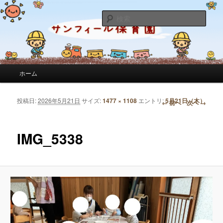
サンフィール保育園のせんせいのブログです。園の日常を綴っています。
検
索
サンフィール保育園のブログ
メインメニュー
ホーム
メインコンテンツへ移動
サブコンテンツへ移動
投稿日:
2026年5月21日
サイズ:
1477 × 1108
エントリ:
5月21日（木）
画像ナビゲーション
← 前へ
次へ →
IMG_5338