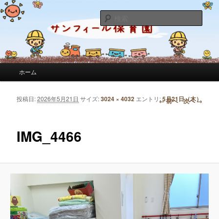
サンフィール保育園のせんせいのブログです。園の日常を綴っています。
検
索
サンフィール保育園のブログ
メインメニュー
ホーム
メインコンテンツへ移動
サブコンテンツへ移動
投稿日:
2026年5月21日
サイズ:
3024 × 4032
エントリ:
5月21日（木）
画像ナビゲーション
← 前へ
次へ →
IMG_4466