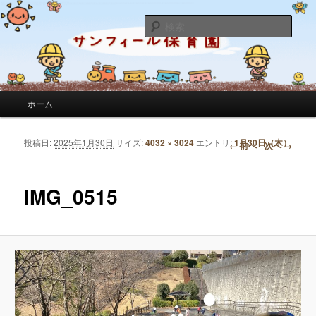
サンフィール保育園のせんせいのブログです。園の日常を綴っています。
検
索
サンフィール保育園のブログ
メインメニュー
ホーム
メインコンテンツへ移動
サブコンテンツへ移動
投稿日:
2025年1月30日
サイズ:
4032 × 3024
エントリ:
1月30日（木）
画像ナビゲーション
← 前へ
次へ →
IMG_0515