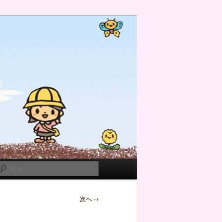
検
索
次へ →