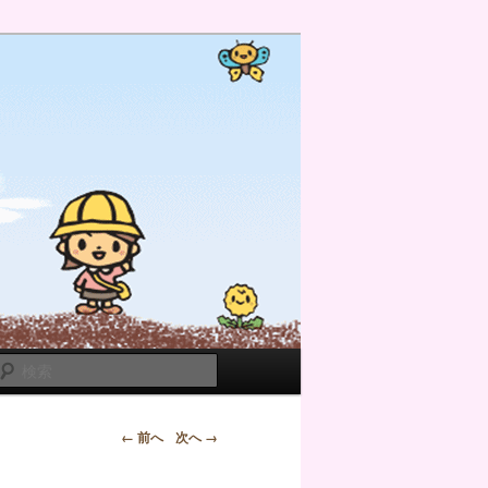
検
索
← 前へ
次へ →