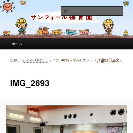
サンフィール保育園のせんせいのブログです。園の日常を綴っています。
検
索
サンフィール保育園のブログ
メインメニュー
ホーム
メインコンテンツへ移動
サブコンテンツへ移動
投稿日:
2025年1月21日
サイズ:
4032 × 3024
エントリ:
1月21日（火）
画像ナビゲーション
← 前へ
次へ →
IMG_2693