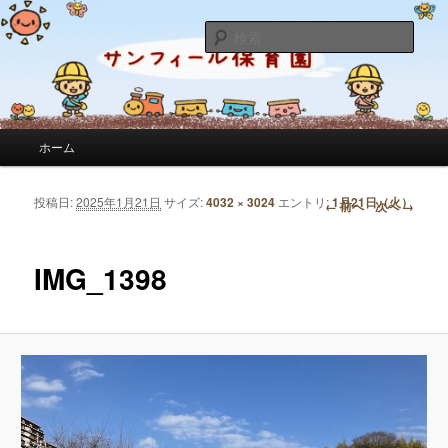
サンフィール保育園のせんせいのブログです。園の日常を綴っています。
検
索
サンフィール保育園のブログ
メインメニュー
ホーム
メインコンテンツへ移動
サブコンテンツへ移動
投稿日:
2025年1月21日
サイズ:
4032 × 3024
エントリ:
1月21日（火）
画像ナビゲーション
← 前へ
次へ →
IMG_1398